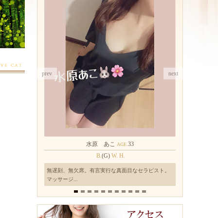
prev
next
美葉(みほ)
33
AGE.
T.
162
B.
(C)
W.
H.
ラピスト。
超スレンダーで謙虚で素敵なセラピストです。 誠実
色白ピチ
で心優...
気もあり、.