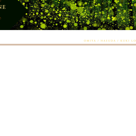
水原 あこ
33
AGE.
B.
(G)
W.
H.
無遅刻、無欠席。有言実行な真面目なセ
マッサージ...