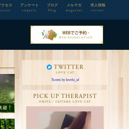
アクセス
アンケート
ブログ
メルマガ
求人情報
access
enquete
blog
magazine
recruit
TWITTER
LOVE CAT
Tweets by lovefu_uf
PICK UP THERAPIST
OMIYA / SAITAMA LOVE CAT